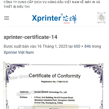
Bỏ
CÔNG TY CUNG CẤP DỊCH VỤ HÀNG ĐẦU VIỆT NAM VỀ MÁY IN VÀ
THIẾT BỊ SIÊU THỊ
qua
nội
dung
xprinter-certificate-14
Được xuất bản vào
16 Tháng 1, 2025
tại
600 × 846
trong
Xprinter Việt Nam