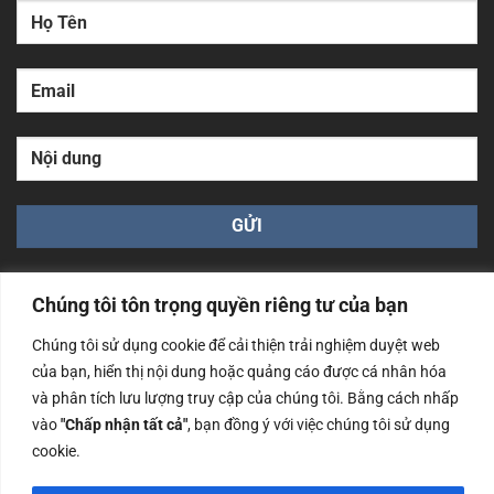
Chúng tôi tôn trọng quyền riêng tư của bạn
Chúng tôi sử dụng cookie để cải thiện trải nghiệm duyệt web
của bạn, hiển thị nội dung hoặc quảng cáo được cá nhân hóa
Công ty TNHH Nam Bình Xương - Số ĐKKD: 0108783483
và phân tích lưu lượng truy cập của chúng tôi. Bằng cách nhấp
cấp ngày 14/06/2019 bởi Sở Kế Hoạch và Đầu Tư Tp. Hà
Nội
vào
"Chấp nhận tất cả"
, bạn đồng ý với việc chúng tôi sử dụng
cookie.
Copyrights @2023 Nam Binh Xuong. All Rights Reserved