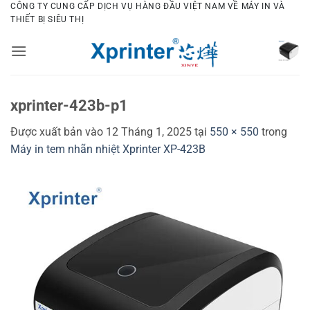
Bỏ
CÔNG TY CUNG CẤP DỊCH VỤ HÀNG ĐẦU VIỆT NAM VỀ MÁY IN VÀ
THIẾT BỊ SIÊU THỊ
qua
nội
dung
xprinter-423b-p1
Được xuất bản vào
12 Tháng 1, 2025
tại
550 × 550
trong
Máy in tem nhãn nhiệt Xprinter XP-423B