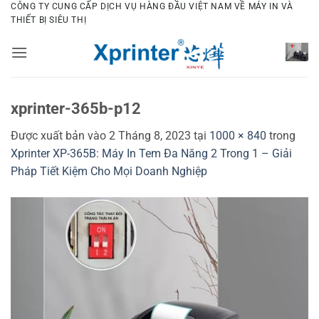
Bỏ
CÔNG TY CUNG CẤP DỊCH VỤ HÀNG ĐẦU VIỆT NAM VỀ MÁY IN VÀ
THIẾT BỊ SIÊU THỊ
qua
nội
dung
xprinter-365b-p12
Được xuất bản vào
2 Tháng 8, 2023
tại
1000 × 840
trong
Xprinter XP-365B: Máy In Tem Đa Năng 2 Trong 1 – Giải
Pháp Tiết Kiệm Cho Mọi Doanh Nghiệp