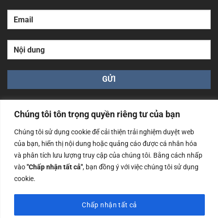
Chúng tôi tôn trọng quyền riêng tư của bạn
Chúng tôi sử dụng cookie để cải thiện trải nghiệm duyệt web
của bạn, hiển thị nội dung hoặc quảng cáo được cá nhân hóa
Công ty TNHH Nam Bình Xương - Số ĐKKD: 0108783483
và phân tích lưu lượng truy cập của chúng tôi. Bằng cách nhấp
cấp ngày 14/06/2019 bởi Sở Kế Hoạch và Đầu Tư Tp. Hà
Nội
vào
"Chấp nhận tất cả"
, bạn đồng ý với việc chúng tôi sử dụng
cookie.
Copyrights @2023 Nam Binh Xuong. All Rights Reserved
Chấp nhận tất cả