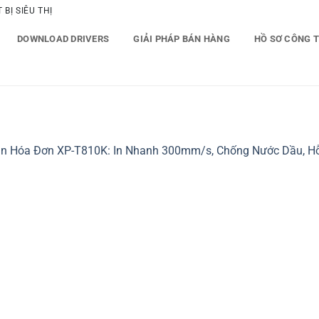
BỊ SIÊU THỊ
DOWNLOAD DRIVERS
GIẢI PHÁP BÁN HÀNG
HỒ SƠ CÔNG 
In Hóa Đơn XP-T810K: In Nhanh 300mm/s, Chống Nước Dầu, H