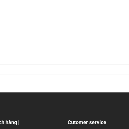
ch hàng |
Cutomer service