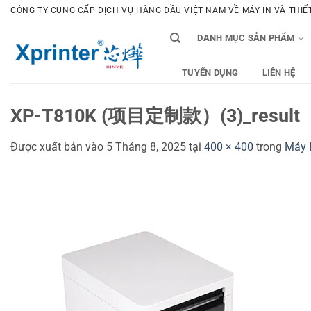
Bỏ
CÔNG TY CUNG CẤP DỊCH VỤ HÀNG ĐẦU VIỆT NAM VỀ MÁY IN VÀ THIẾT 
qua
DANH MỤC SẢN PHẨM
nội
dung
TUYỂN DỤNG
LIÊN HỆ
XP-T810K (项目定制款）(3)_result
Được xuất bản vào
5 Tháng 8, 2025
tại
400 × 400
trong
Máy 