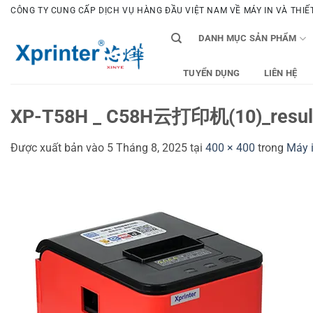
Bỏ
CÔNG TY CUNG CẤP DỊCH VỤ HÀNG ĐẦU VIỆT NAM VỀ MÁY IN VÀ THIẾT 
qua
DANH MỤC SẢN PHẨM
nội
dung
TUYỂN DỤNG
LIÊN HỆ
XP-T58H _ C58H云打印机(10)_resul
Được xuất bản vào
5 Tháng 8, 2025
tại
400 × 400
trong
Máy i