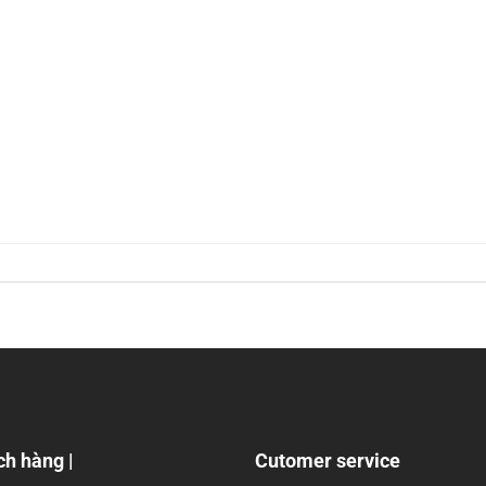
ch hàng |
Cutomer service