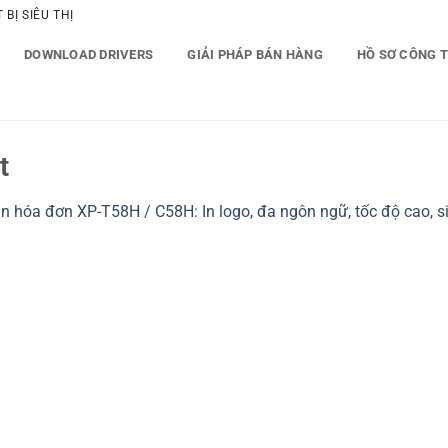
BỊ SIÊU THỊ
DOWNLOAD DRIVERS
GIẢI PHÁP BÁN HÀNG
HỒ SƠ CÔNG 
t
n hóa đơn XP-T58H / C58H: In logo, đa ngôn ngữ, tốc độ cao, s