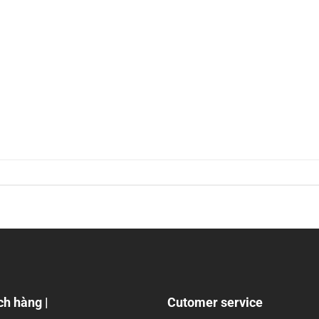
ch hàng |
Cutomer service