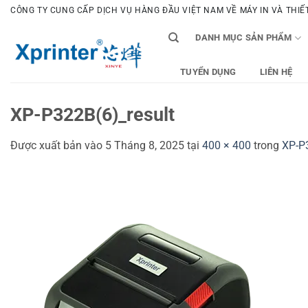
Bỏ
CÔNG TY CUNG CẤP DỊCH VỤ HÀNG ĐẦU VIỆT NAM VỀ MÁY IN VÀ THIẾT 
qua
DANH MỤC SẢN PHẨM
nội
dung
TUYỂN DỤNG
LIÊN HỆ
XP-P322B(6)_result
Được xuất bản vào
5 Tháng 8, 2025
tại
400 × 400
trong
XP-P3