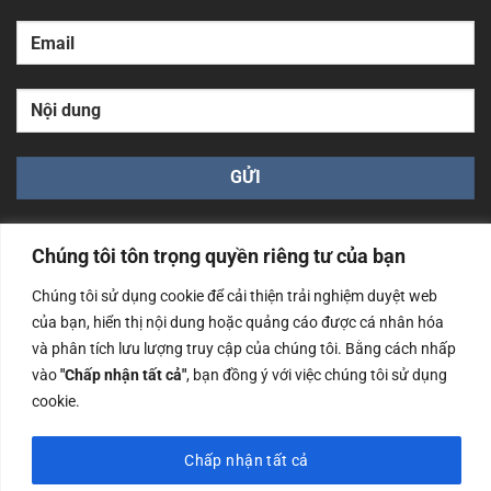
Chúng tôi tôn trọng quyền riêng tư của bạn
Chúng tôi sử dụng cookie để cải thiện trải nghiệm duyệt web
của bạn, hiển thị nội dung hoặc quảng cáo được cá nhân hóa
Công ty TNHH Nam Bình Xương - Số ĐKKD: 0108783483
và phân tích lưu lượng truy cập của chúng tôi. Bằng cách nhấp
cấp ngày 14/06/2019 bởi Sở Kế Hoạch và Đầu Tư Tp. Hà
Nội
vào
"Chấp nhận tất cả"
, bạn đồng ý với việc chúng tôi sử dụng
cookie.
Copyrights @2023 Nam Binh Xuong. All Rights Reserved
Chấp nhận tất cả