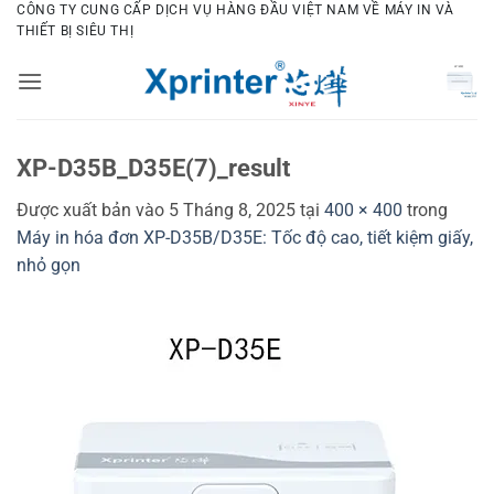
Bỏ
CÔNG TY CUNG CẤP DỊCH VỤ HÀNG ĐẦU VIỆT NAM VỀ MÁY IN VÀ
THIẾT BỊ SIÊU THỊ
qua
nội
dung
XP-D35B_D35E(7)_result
Được xuất bản vào
5 Tháng 8, 2025
tại
400 × 400
trong
Máy in hóa đơn XP-D35B/D35E: Tốc độ cao, tiết kiệm giấy,
nhỏ gọn