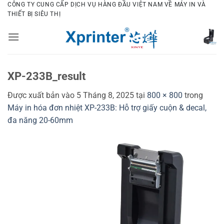
Bỏ
CÔNG TY CUNG CẤP DỊCH VỤ HÀNG ĐẦU VIỆT NAM VỀ MÁY IN VÀ
THIẾT BỊ SIÊU THỊ
qua
nội
dung
XP-233B_result
Được xuất bản vào
5 Tháng 8, 2025
tại
800 × 800
trong
Máy in hóa đơn nhiệt XP-233B: Hỗ trợ giấy cuộn & decal,
đa năng 20-60mm