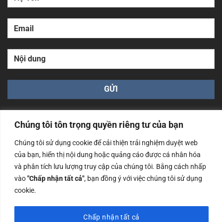
Chúng tôi tôn trọng quyền riêng tư của bạn
Chúng tôi sử dụng cookie để cải thiện trải nghiệm duyệt web
của bạn, hiển thị nội dung hoặc quảng cáo được cá nhân hóa
Công ty TNHH Nam Bình Xương - Số ĐKKD: 0108783483
và phân tích lưu lượng truy cập của chúng tôi. Bằng cách nhấp
cấp ngày 14/06/2019 bởi Sở Kế Hoạch và Đầu Tư Tp. Hà
Nội
vào
"Chấp nhận tất cả"
, bạn đồng ý với việc chúng tôi sử dụng
cookie.
Copyrights @2023 Nam Binh Xuong. All Rights Reserved
Chấp nhận tất cả