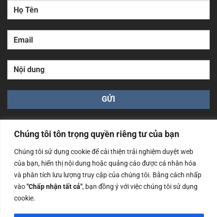
Chúng tôi tôn trọng quyền riêng tư của bạn
Chúng tôi sử dụng cookie để cải thiện trải nghiệm duyệt web
của bạn, hiển thị nội dung hoặc quảng cáo được cá nhân hóa
Công ty TNHH Nam Bình Xương - Số ĐKKD: 0108783483
và phân tích lưu lượng truy cập của chúng tôi. Bằng cách nhấp
cấp ngày 14/06/2019 bởi Sở Kế Hoạch và Đầu Tư Tp. Hà
Nội
vào
"Chấp nhận tất cả"
, bạn đồng ý với việc chúng tôi sử dụng
cookie.
Copyrights @2023 Nam Binh Xuong. All Rights Reserved