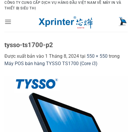
Bỏ
CÔNG TY CUNG CẤP DỊCH VỤ HÀNG ĐẦU VIỆT NAM VỀ MÁY IN VÀ
THIẾT BỊ SIÊU THỊ
qua
nội
dung
tysso-ts1700-p2
Được xuất bản vào
1 Tháng 8, 2024
tại
550 × 550
trong
Máy POS bán hàng TYSSO TS1700 (Core i3)