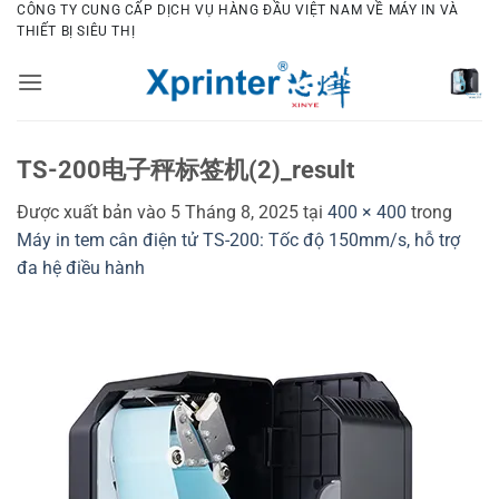
Bỏ
CÔNG TY CUNG CẤP DỊCH VỤ HÀNG ĐẦU VIỆT NAM VỀ MÁY IN VÀ
THIẾT BỊ SIÊU THỊ
qua
nội
dung
TS-200电子秤标签机(2)_result
Được xuất bản vào
5 Tháng 8, 2025
tại
400 × 400
trong
Máy in tem cân điện tử TS-200: Tốc độ 150mm/s, hỗ trợ
đa hệ điều hành