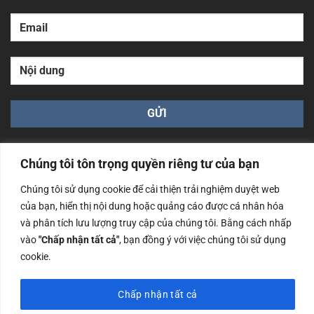
Chúng tôi tôn trọng quyền riêng tư của bạn
Chúng tôi sử dụng cookie để cải thiện trải nghiệm duyệt web
của bạn, hiển thị nội dung hoặc quảng cáo được cá nhân hóa
Công ty TNHH Nam Bình Xương - Số ĐKKD: 0108783483
và phân tích lưu lượng truy cập của chúng tôi. Bằng cách nhấp
cấp ngày 14/06/2019 bởi Sở Kế Hoạch và Đầu Tư Tp. Hà
Nội
vào
"Chấp nhận tất cả"
, bạn đồng ý với việc chúng tôi sử dụng
cookie.
Copyrights @2023 Nam Binh Xuong. All Rights Reserved
Chấp nhận tất cả