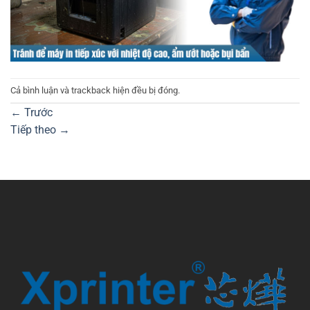
Cả bình luận và trackback hiện đều bị đóng.
←
Trước
Tiếp theo
→