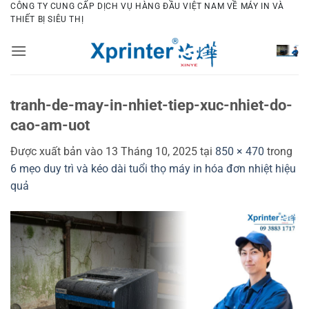
Bỏ
CÔNG TY CUNG CẤP DỊCH VỤ HÀNG ĐẦU VIỆT NAM VỀ MÁY IN VÀ
THIẾT BỊ SIÊU THỊ
qua
nội
dung
tranh-de-may-in-nhiet-tiep-xuc-nhiet-do-
cao-am-uot
Được xuất bản vào
13 Tháng 10, 2025
tại
850 × 470
trong
6 mẹo duy trì và kéo dài tuổi thọ máy in hóa đơn nhiệt hiệu
quả