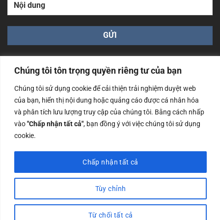
Chúng tôi tôn trọng quyền riêng tư của bạn
Chúng tôi sử dụng cookie để cải thiện trải nghiệm duyệt web
của bạn, hiển thị nội dung hoặc quảng cáo được cá nhân hóa
Công ty TNHH Nam Bình Xương - Số ĐKKD: 0108783483
và phân tích lưu lượng truy cập của chúng tôi. Bằng cách nhấp
cấp ngày 14/06/2019 bởi Sở Kế Hoạch và Đầu Tư Tp. Hà
Nội
vào
"Chấp nhận tất cả"
, bạn đồng ý với việc chúng tôi sử dụng
cookie.
Copyrights @2023 Nam Binh Xuong. All Rights Reserved
Chấp nhận tất cả
Tùy chỉnh
Từ chối tất cả