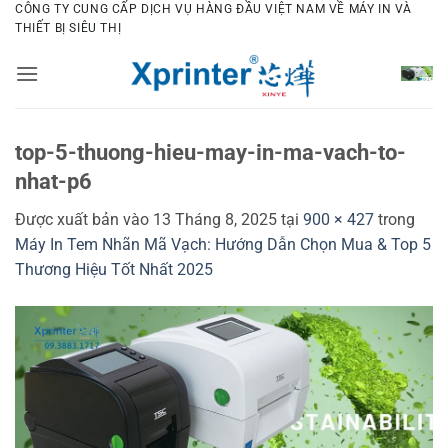
Bỏ
CÔNG TY CUNG CẤP DỊCH VỤ HÀNG ĐẦU VIỆT NAM VỀ MÁY IN VÀ
THIẾT BỊ SIÊU THỊ
qua
nội
dung
top-5-thuong-hieu-may-in-ma-vach-to-
nhat-p6
Được xuất bản vào
13 Tháng 8, 2025
tại
900 × 427
trong
Máy In Tem Nhãn Mã Vạch: Hướng Dẫn Chọn Mua & Top 5
Thương Hiệu Tốt Nhất 2025