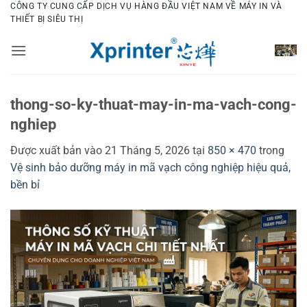
Bỏ
CÔNG TY CUNG CẤP DỊCH VỤ HÀNG ĐẦU VIỆT NAM VỀ MÁY IN VÀ
THIẾT BỊ SIÊU THỊ
qua
nội
dung
thong-so-ky-thuat-may-in-ma-vach-cong-
nghiep
Được xuất bản vào
21 Tháng 5, 2026
tại
850 × 470
trong
Vệ sinh bảo dưỡng máy in mã vạch công nghiệp hiệu quả,
bền bỉ