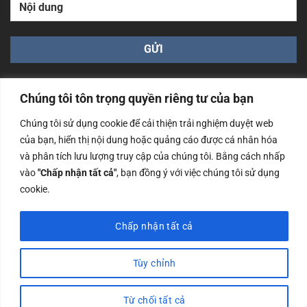
Chúng tôi tôn trọng quyền riêng tư của bạn
Chúng tôi sử dụng cookie để cải thiện trải nghiệm duyệt web
của bạn, hiển thị nội dung hoặc quảng cáo được cá nhân hóa
Công ty TNHH Nam Bình Xương - Số ĐKKD: 0108783483
và phân tích lưu lượng truy cập của chúng tôi. Bằng cách nhấp
cấp ngày 14/06/2019 bởi Sở Kế Hoạch và Đầu Tư Tp. Hà
Nội
vào
"Chấp nhận tất cả"
, bạn đồng ý với việc chúng tôi sử dụng
cookie.
Copyrights @2023 Nam Binh Xuong. All Rights Reserved
Chấp nhận tất cả
Tùy chỉnh
Từ chối tất cả