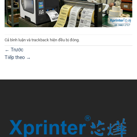
Cả bình luận và trackback hiện đều bị đóng.
←
Trước
Tiếp theo
→