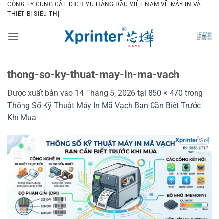
Bỏ
CÔNG TY CUNG CẤP DỊCH VỤ HÀNG ĐẦU VIỆT NAM VỀ MÁY IN VÀ
THIẾT BỊ SIÊU THỊ
qua
nội
dung
thong-so-ky-thuat-may-in-ma-vach
Được xuất bản vào
14 Tháng 5, 2026
tại
850 × 470
trong
Thông Số Kỹ Thuật Máy In Mã Vạch Bạn Cần Biết Trước
Khi Mua