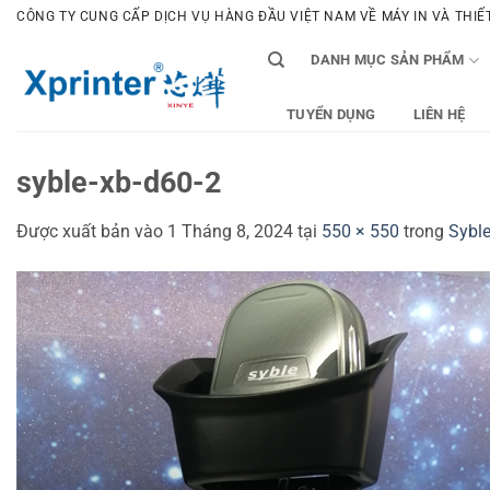
Bỏ
CÔNG TY CUNG CẤP DỊCH VỤ HÀNG ĐẦU VIỆT NAM VỀ MÁY IN VÀ THIẾT 
qua
DANH MỤC SẢN PHẨM
nội
dung
TUYỂN DỤNG
LIÊN HỆ
syble-xb-d60-2
Được xuất bản vào
1 Tháng 8, 2024
tại
550 × 550
trong
Sybl