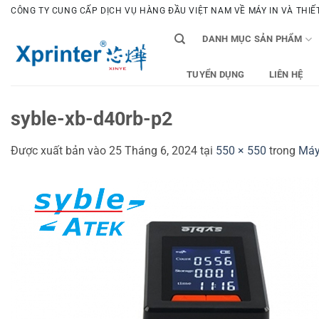
Bỏ
CÔNG TY CUNG CẤP DỊCH VỤ HÀNG ĐẦU VIỆT NAM VỀ MÁY IN VÀ THIẾT 
qua
DANH MỤC SẢN PHẨM
nội
dung
TUYỂN DỤNG
LIÊN HỆ
syble-xb-d40rb-p2
Được xuất bản vào
25 Tháng 6, 2024
tại
550 × 550
trong
Máy