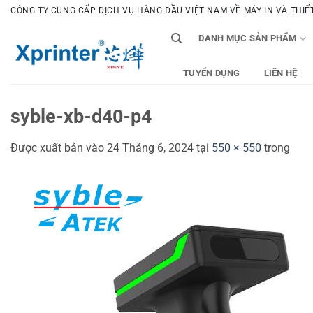
Bỏ
CÔNG TY CUNG CẤP DỊCH VỤ HÀNG ĐẦU VIỆT NAM VỀ MÁY IN VÀ THIẾT 
qua
DANH MỤC SẢN PHẨM
nội
dung
TUYỂN DỤNG
LIÊN HỆ
syble-xb-d40-p4
Được xuất bản vào
24 Tháng 6, 2024
tại
550 × 550
trong