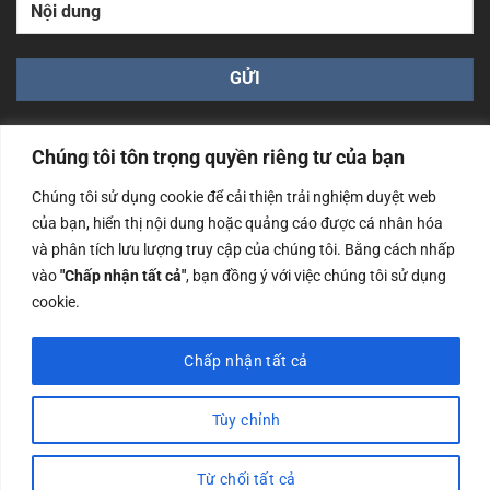
Chúng tôi tôn trọng quyền riêng tư của bạn
Chúng tôi sử dụng cookie để cải thiện trải nghiệm duyệt web
của bạn, hiển thị nội dung hoặc quảng cáo được cá nhân hóa
Công ty TNHH Nam Bình Xương - Số ĐKKD: 0108783483
và phân tích lưu lượng truy cập của chúng tôi. Bằng cách nhấp
cấp ngày 14/06/2019 bởi Sở Kế Hoạch và Đầu Tư Tp. Hà
Nội
vào
"Chấp nhận tất cả"
, bạn đồng ý với việc chúng tôi sử dụng
cookie.
Copyrights @2023 Nam Binh Xuong. All Rights Reserved
Chấp nhận tất cả
Tùy chỉnh
Từ chối tất cả