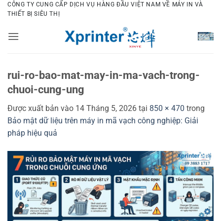
Bỏ
CÔNG TY CUNG CẤP DỊCH VỤ HÀNG ĐẦU VIỆT NAM VỀ MÁY IN VÀ
THIẾT BỊ SIÊU THỊ
qua
nội
dung
rui-ro-bao-mat-may-in-ma-vach-trong-
chuoi-cung-ung
Được xuất bản vào
14 Tháng 5, 2026
tại
850 × 470
trong
Bảo mật dữ liệu trên máy in mã vạch công nghiệp: Giải
pháp hiệu quả