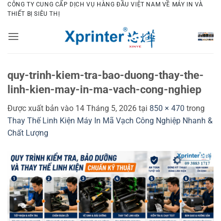
Bỏ
CÔNG TY CUNG CẤP DỊCH VỤ HÀNG ĐẦU VIỆT NAM VỀ MÁY IN VÀ
THIẾT BỊ SIÊU THỊ
qua
nội
dung
quy-trinh-kiem-tra-bao-duong-thay-the-
linh-kien-may-in-ma-vach-cong-nghiep
Được xuất bản vào
14 Tháng 5, 2026
tại
850 × 470
trong
Thay Thế Linh Kiện Máy In Mã Vạch Công Nghiệp Nhanh &
Chất Lượng