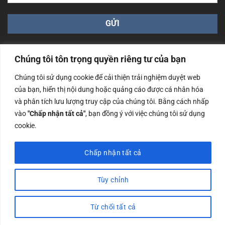
Chúng tôi tôn trọng quyền riêng tư của bạn
Chúng tôi sử dụng cookie để cải thiện trải nghiệm duyệt web
của bạn, hiển thị nội dung hoặc quảng cáo được cá nhân hóa
Công ty TNHH Nam Bình Xương - Số ĐKKD: 0108783483
và phân tích lưu lượng truy cập của chúng tôi. Bằng cách nhấp
cấp ngày 14/06/2019 bởi Sở Kế Hoạch và Đầu Tư Tp. Hà
Nội
vào
"Chấp nhận tất cả"
, bạn đồng ý với việc chúng tôi sử dụng
cookie.
Copyrights @2023 Nam Binh Xuong. All Rights Reserved
Chấp nhận tất cả
Tùy chỉnh
Từ chối tất cả