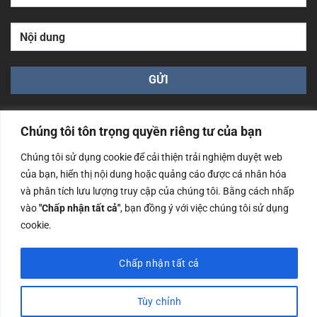
Chúng tôi tôn trọng quyền riêng tư của bạn
Chúng tôi sử dụng cookie để cải thiện trải nghiệm duyệt web
của bạn, hiển thị nội dung hoặc quảng cáo được cá nhân hóa
Công ty TNHH Nam Bình Xương - Số ĐKKD: 0108783483
và phân tích lưu lượng truy cập của chúng tôi. Bằng cách nhấp
cấp ngày 14/06/2019 bởi Sở Kế Hoạch và Đầu Tư Tp. Hà
Nội
vào
"Chấp nhận tất cả"
, bạn đồng ý với việc chúng tôi sử dụng
cookie.
Copyrights @2023 Nam Binh Xuong. All Rights Reserved
Chấp nhận tất cả
Tùy chỉnh