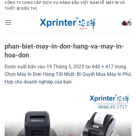
Bỏ
CÔNG TY CUNG CẤP DỊCH VỤ HÀNG ĐẦU VIỆT NAM VỀ MÁY IN VÀ
THIẾT BỊ SIÊU THỊ
qua
nội
dung
phan-biet-may-in-don-hang-va-may-in-
hoa-don
Được xuất bản vào
19 Tháng 5, 2025
tại
640 × 417
trong
Chọn Máy In Đơn Hàng Tốt Nhất: Bí Quyết Mua Máy In Phù
Hợp cho doanh nghiệp của bạn