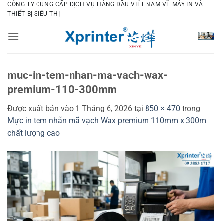
Bỏ
CÔNG TY CUNG CẤP DỊCH VỤ HÀNG ĐẦU VIỆT NAM VỀ MÁY IN VÀ
THIẾT BỊ SIÊU THỊ
qua
nội
dung
muc-in-tem-nhan-ma-vach-wax-
premium-110-300mm
Được xuất bản vào
1 Tháng 6, 2026
tại
850 × 470
trong
Mực in tem nhãn mã vạch Wax premium 110mm x 300m
chất lượng cao