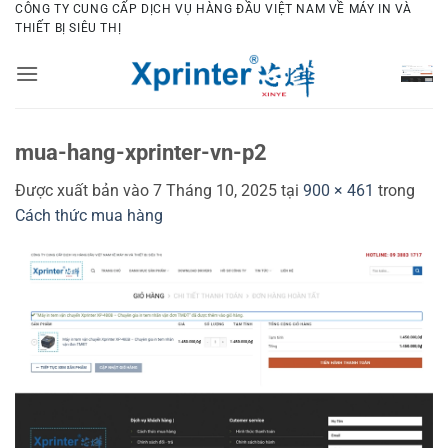
Bỏ
CÔNG TY CUNG CẤP DỊCH VỤ HÀNG ĐẦU VIỆT NAM VỀ MÁY IN VÀ
THIẾT BỊ SIÊU THỊ
qua
nội
dung
mua-hang-xprinter-vn-p2
Được xuất bản vào
7 Tháng 10, 2025
tại
900 × 461
trong
Cách thức mua hàng