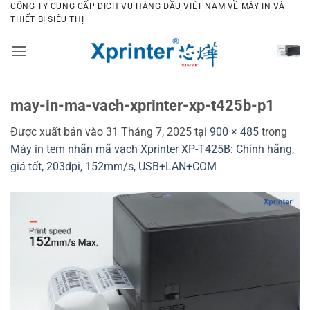
Bỏ
CÔNG TY CUNG CẤP DỊCH VỤ HÀNG ĐẦU VIỆT NAM VỀ MÁY IN VÀ
THIẾT BỊ SIÊU THỊ
qua
nội
dung
may-in-ma-vach-xprinter-xp-t425b-p1
Được xuất bản vào
31 Tháng 7, 2025
tại
900 × 485
trong
Máy in tem nhãn mã vạch Xprinter XP-T425B: Chính hãng,
giá tốt, 203dpi, 152mm/s, USB+LAN+COM