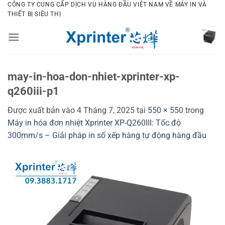
Bỏ
CÔNG TY CUNG CẤP DỊCH VỤ HÀNG ĐẦU VIỆT NAM VỀ MÁY IN VÀ
THIẾT BỊ SIÊU THỊ
qua
nội
dung
may-in-hoa-don-nhiet-xprinter-xp-
q260iii-p1
Được xuất bản vào
4 Tháng 7, 2025
tại
550 × 550
trong
Máy in hóa đơn nhiệt Xprinter XP-Q260III: Tốc độ
300mm/s – Giải pháp in số xếp hàng tự động hàng đầu