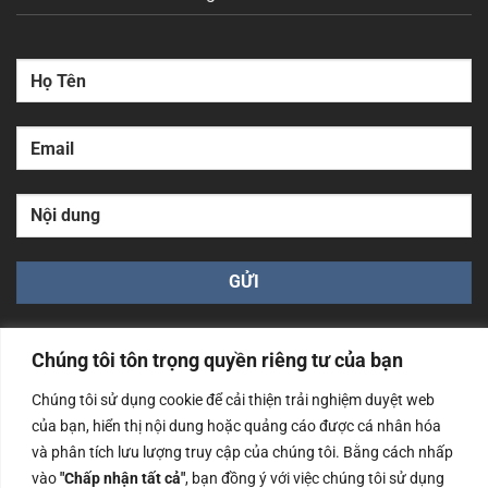
Chúng tôi tôn trọng quyền riêng tư của bạn
Chúng tôi sử dụng cookie để cải thiện trải nghiệm duyệt web
của bạn, hiển thị nội dung hoặc quảng cáo được cá nhân hóa
Công ty TNHH Nam Bình Xương - Số ĐKKD: 0108783483
và phân tích lưu lượng truy cập của chúng tôi. Bằng cách nhấp
cấp ngày 14/06/2019 bởi Sở Kế Hoạch và Đầu Tư Tp. Hà
Nội
vào
"Chấp nhận tất cả"
, bạn đồng ý với việc chúng tôi sử dụng