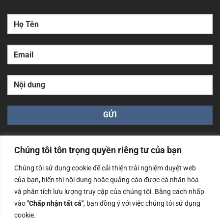
Chúng tôi tôn trọng quyền riêng tư của bạn
Chúng tôi sử dụng cookie để cải thiện trải nghiệm duyệt web
của bạn, hiển thị nội dung hoặc quảng cáo được cá nhân hóa
Công ty TNHH Nam Bình Xương - Số ĐKKD: 0108783483
và phân tích lưu lượng truy cập của chúng tôi. Bằng cách nhấp
cấp ngày 14/06/2019 bởi Sở Kế Hoạch và Đầu Tư Tp. Hà
Nội
vào
"Chấp nhận tất cả"
, bạn đồng ý với việc chúng tôi sử dụng
cookie.
Copyrights @2023 Nam Binh Xuong. All Rights Reserved