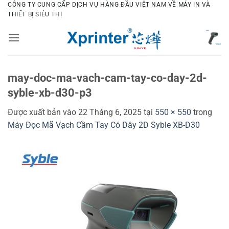
Bỏ
CÔNG TY CUNG CẤP DỊCH VỤ HÀNG ĐẦU VIỆT NAM VỀ MÁY IN VÀ
THIẾT BỊ SIÊU THỊ
qua
nội
dung
may-doc-ma-vach-cam-tay-co-day-2d-
syble-xb-d30-p3
Được xuất bản vào
22 Tháng 6, 2025
tại
550 × 550
trong
Máy Đọc Mã Vạch Cầm Tay Có Dây 2D Syble XB-D30