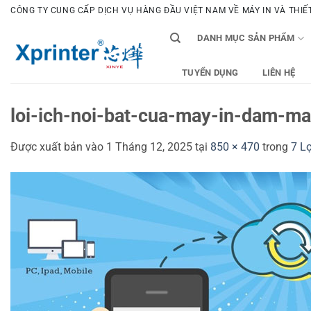
Bỏ
CÔNG TY CUNG CẤP DỊCH VỤ HÀNG ĐẦU VIỆT NAM VỀ MÁY IN VÀ THIẾT 
qua
DANH MỤC SẢN PHẨM
nội
dung
TUYỂN DỤNG
LIÊN HỆ
loi-ich-noi-bat-cua-may-in-dam-ma
Được xuất bản vào
1 Tháng 12, 2025
tại
850 × 470
trong
7 L