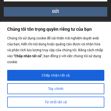
Chúng tôi tôn trọng quyền riêng tư của bạn
Chúng tôi sử dụng cookie để cải thiện trải nghiệm duyệt web
của bạn, hiển thị nội dung hoặc quảng cáo được cá nhân hóa
Công ty TNHH Nam Bình Xương - Số ĐKKD: 0108783483
và phân tích lưu lượng truy cập của chúng tôi. Bằng cách nhấp
cấp ngày 14/06/2019 bởi Sở Kế Hoạch và Đầu Tư Tp. Hà
Nội
vào
"Chấp nhận tất cả"
, bạn đồng ý với việc chúng tôi sử dụng
cookie.
Copyrights @2023 Nam Binh Xuong. All Rights Reserved
Chấp nhận tất cả
Tùy chỉnh
Từ chối tất cả