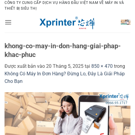
Bỏ
CÔNG TY CUNG CẤP DỊCH VỤ HÀNG ĐẦU VIỆT NAM VỀ MÁY IN VÀ
THIẾT BỊ SIÊU THỊ
qua
nội
dung
khong-co-may-in-don-hang-giai-phap-
khac-phuc
Được xuất bản vào
20 Tháng 5, 2025
tại
850 × 470
trong
Không Có Máy In Đơn Hàng? Đừng Lo, Đây Là Giải Pháp
Cho Bạn