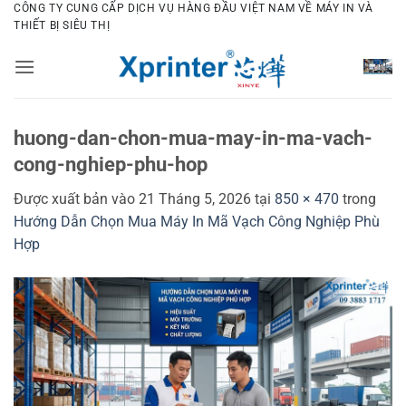
Bỏ
CÔNG TY CUNG CẤP DỊCH VỤ HÀNG ĐẦU VIỆT NAM VỀ MÁY IN VÀ
THIẾT BỊ SIÊU THỊ
qua
nội
dung
huong-dan-chon-mua-may-in-ma-vach-
cong-nghiep-phu-hop
Được xuất bản vào
21 Tháng 5, 2026
tại
850 × 470
trong
Hướng Dẫn Chọn Mua Máy In Mã Vạch Công Nghiệp Phù
Hợp