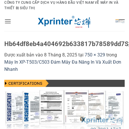
Bỏ
CÔNG TY CUNG CẤP DỊCH VỤ HÀNG ĐẦU VIỆT NAM VỀ MÁY IN VÀ
THIẾT BỊ SIÊU THỊ
qua
nội
dung
Hb64df8eb4a404692b633817b78589dd7S_
Được xuất bản vào
8 Tháng 8, 2025
tại
750 × 329
trong
Máy In XP-T503/C503 Đám Mây Đa Năng In Và Xuất Đơn
Nhanh