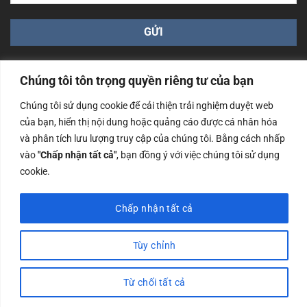
Chúng tôi tôn trọng quyền riêng tư của bạn
Chúng tôi sử dụng cookie để cải thiện trải nghiệm duyệt web
của bạn, hiển thị nội dung hoặc quảng cáo được cá nhân hóa
Công ty TNHH Nam Bình Xương - Số ĐKKD: 0108783483
và phân tích lưu lượng truy cập của chúng tôi. Bằng cách nhấp
cấp ngày 14/06/2019 bởi Sở Kế Hoạch và Đầu Tư Tp. Hà
Nội
vào
"Chấp nhận tất cả"
, bạn đồng ý với việc chúng tôi sử dụng
cookie.
Copyrights @2023 Nam Binh Xuong. All Rights Reserved
Chấp nhận tất cả
Tùy chỉnh
Từ chối tất cả