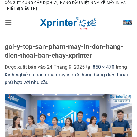
Bỏ
CÔNG TY CUNG CẤP DỊCH VỤ HÀNG ĐẦU VIỆT NAM VỀ MÁY IN VÀ
THIẾT BỊ SIÊU THỊ
qua
nội
dung
goi-y-top-san-pham-may-in-don-hang-
dien-thoai-ban-chay-xprinter
Được xuất bản vào
24 Tháng 9, 2025
tại
850 × 470
trong
Kinh nghiệm chọn mua máy in đơn hàng bằng điện thoại
phù hợp với nhu cầu