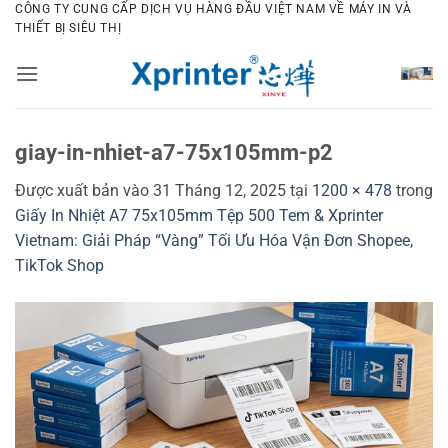
Bỏ
CÔNG TY CUNG CẤP DỊCH VỤ HÀNG ĐẦU VIỆT NAM VỀ MÁY IN VÀ
THIẾT BỊ SIÊU THỊ
qua
nội
dung
giay-in-nhiet-a7-75x105mm-p2
Được xuất bản vào
31 Tháng 12, 2025
tại
1200 × 478
trong
Giấy In Nhiệt A7 75x105mm Tệp 500 Tem & Xprinter
Vietnam: Giải Pháp “Vàng” Tối Ưu Hóa Vận Đơn Shopee,
TikTok Shop