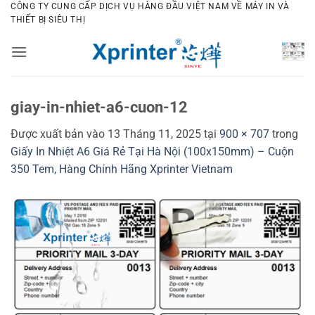
Bỏ
CÔNG TY CUNG CẤP DỊCH VỤ HÀNG ĐẦU VIỆT NAM VỀ MÁY IN VÀ
THIẾT BỊ SIÊU THỊ
qua
nội
dung
giay-in-nhiet-a6-cuon-12
Được xuất bản vào
13 Tháng 11, 2025
tại
900 × 707
trong
Giấy In Nhiệt A6 Giá Rẻ Tại Hà Nội (100x150mm) – Cuộn
350 Tem, Hàng Chính Hãng Xprinter Vietnam