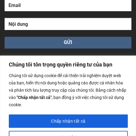
Chúng tôi tôn trọng quyền riêng tư của bạn
Chúng tôi sử dụng cookie để cải thiện trải nghiệm duyệt web
của bạn, hiển thị nội dung hoặc quảng cáo được cá nhân hóa
Công ty TNHH Nam Bình Xương - Số ĐKKD: 0108783483
và phân tích lưu lượng truy cập của chúng tôi. Bằng cách nhấp
cấp ngày 14/06/2019 bởi Sở Kế Hoạch và Đầu Tư Tp. Hà
Nội
vào
"Chấp nhận tất cả"
, bạn đồng ý với việc chúng tôi sử dụng
cookie.
Copyrights @2023 Nam Binh Xuong. All Rights Reserved
Chấp nhận tất cả