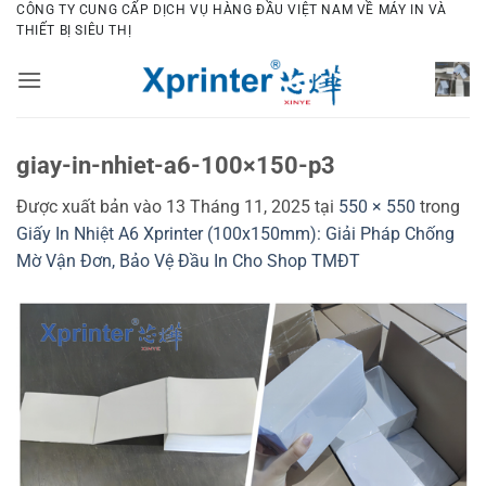
Bỏ
CÔNG TY CUNG CẤP DỊCH VỤ HÀNG ĐẦU VIỆT NAM VỀ MÁY IN VÀ
THIẾT BỊ SIÊU THỊ
qua
nội
dung
giay-in-nhiet-a6-100×150-p3
Được xuất bản vào
13 Tháng 11, 2025
tại
550 × 550
trong
Giấy In Nhiệt A6 Xprinter (100x150mm): Giải Pháp Chống
Mờ Vận Đơn, Bảo Vệ Đầu In Cho Shop TMĐT