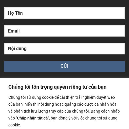
Chúng tôi tôn trọng quyền riêng tư của bạn
Chúng tôi sử dụng cookie để cải thiện trải nghiệm duyệt web
của bạn, hiển thị nội dung hoặc quảng cáo được cá nhân hóa
Công ty TNHH Nam Bình Xương - Số ĐKKD: 0108783483
và phân tích lưu lượng truy cập của chúng tôi. Bằng cách nhấp
cấp ngày 14/06/2019 bởi Sở Kế Hoạch và Đầu Tư Tp. Hà
Nội
vào
"Chấp nhận tất cả"
, bạn đồng ý với việc chúng tôi sử dụng
cookie.
Copyrights @2023 Nam Binh Xuong. All Rights Reserved