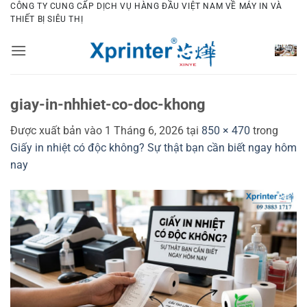
Bỏ
CÔNG TY CUNG CẤP DỊCH VỤ HÀNG ĐẦU VIỆT NAM VỀ MÁY IN VÀ
THIẾT BỊ SIÊU THỊ
qua
nội
dung
giay-in-nhhiet-co-doc-khong
Được xuất bản vào
1 Tháng 6, 2026
tại
850 × 470
trong
Giấy in nhiệt có độc không? Sự thật bạn cần biết ngay hôm
nay