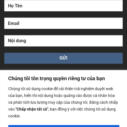
Chúng tôi tôn trọng quyền riêng tư của bạn
Chúng tôi sử dụng cookie để cải thiện trải nghiệm duyệt web
của bạn, hiển thị nội dung hoặc quảng cáo được cá nhân hóa
Công ty TNHH Nam Bình Xương - Số ĐKKD: 0108783483
và phân tích lưu lượng truy cập của chúng tôi. Bằng cách nhấp
cấp ngày 14/06/2019 bởi Sở Kế Hoạch và Đầu Tư Tp. Hà
Nội
vào
"Chấp nhận tất cả"
, bạn đồng ý với việc chúng tôi sử dụng
cookie.
Copyrights @2023 Nam Binh Xuong. All Rights Reserved