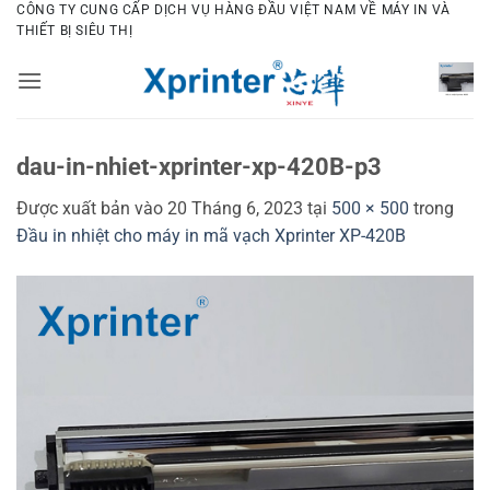
Bỏ
CÔNG TY CUNG CẤP DỊCH VỤ HÀNG ĐẦU VIỆT NAM VỀ MÁY IN VÀ
THIẾT BỊ SIÊU THỊ
qua
nội
dung
dau-in-nhiet-xprinter-xp-420B-p3
Được xuất bản vào
20 Tháng 6, 2023
tại
500 × 500
trong
Đầu in nhiệt cho máy in mã vạch Xprinter XP-420B