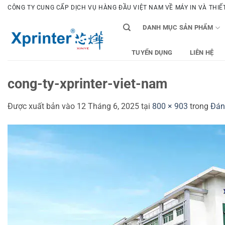
Bỏ
CÔNG TY CUNG CẤP DỊCH VỤ HÀNG ĐẦU VIỆT NAM VỀ MÁY IN VÀ THIẾT 
qua
DANH MỤC SẢN PHẨM
nội
dung
TUYỂN DỤNG
LIÊN HỆ
cong-ty-xprinter-viet-nam
Được xuất bản vào
12 Tháng 6, 2025
tại
800 × 903
trong
Đán