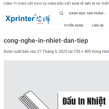
Bỏ
CÔNG TY CUNG CẤP DỊCH VỤ HÀNG ĐẦU VIỆT NAM VỀ MÁY IN VÀ THIẾT 
qua
DANH MỤC SẢN PHẨM
nội
dung
TUYỂN DỤNG
LIÊN HỆ
cong-nghe-in-nhiet-dan-tiep
Được xuất bản vào
27 Tháng 5, 2025
tại
720 × 405
trong
Hướ