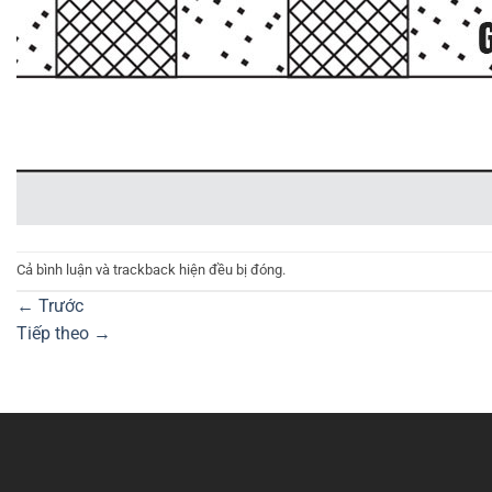
Cả bình luận và trackback hiện đều bị đóng.
←
Trước
Tiếp theo
→