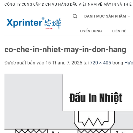
Bỏ
CÔNG TY CUNG CẤP DỊCH VỤ HÀNG ĐẦU VIỆT NAM VỀ MÁY IN VÀ THIẾT 
qua
DANH MỤC SẢN PHẨM
nội
dung
TUYỂN DỤNG
LIÊN HỆ
co-che-in-nhiet-may-in-don-hang
Được xuất bản vào
15 Tháng 7, 2025
tại
720 × 405
trong
Hướ