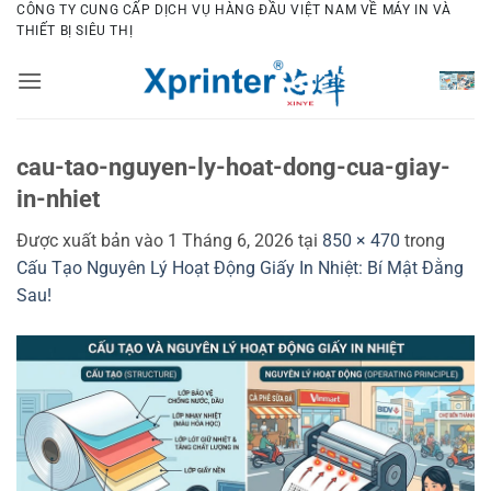
Bỏ
CÔNG TY CUNG CẤP DỊCH VỤ HÀNG ĐẦU VIỆT NAM VỀ MÁY IN VÀ
THIẾT BỊ SIÊU THỊ
qua
nội
dung
cau-tao-nguyen-ly-hoat-dong-cua-giay-
in-nhiet
Được xuất bản vào
1 Tháng 6, 2026
tại
850 × 470
trong
Cấu Tạo Nguyên Lý Hoạt Động Giấy In Nhiệt: Bí Mật Đằng
Sau!