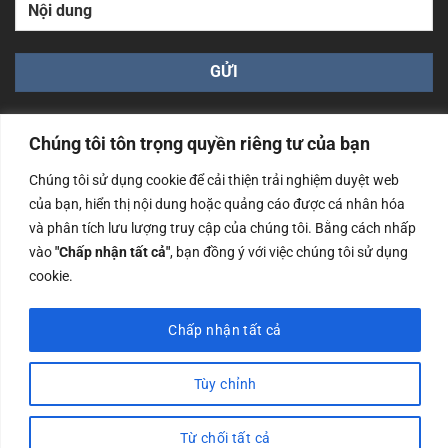
Chúng tôi tôn trọng quyền riêng tư của bạn
Chúng tôi sử dụng cookie để cải thiện trải nghiệm duyệt web
của bạn, hiển thị nội dung hoặc quảng cáo được cá nhân hóa
Công ty TNHH Nam Bình Xương - Số ĐKKD: 0108783483
và phân tích lưu lượng truy cập của chúng tôi. Bằng cách nhấp
cấp ngày 14/06/2019 bởi Sở Kế Hoạch và Đầu Tư Tp. Hà
Nội
vào
"Chấp nhận tất cả"
, bạn đồng ý với việc chúng tôi sử dụng
cookie.
Copyrights @2023 Nam Binh Xuong. All Rights Reserved
Chấp nhận tất cả
Tùy chỉnh
Từ chối tất cả