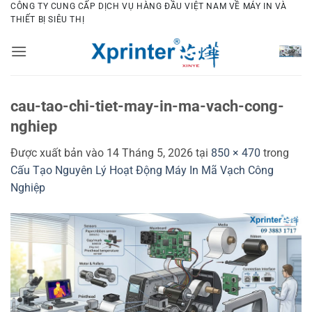
Bỏ
CÔNG TY CUNG CẤP DỊCH VỤ HÀNG ĐẦU VIỆT NAM VỀ MÁY IN VÀ
THIẾT BỊ SIÊU THỊ
qua
nội
dung
cau-tao-chi-tiet-may-in-ma-vach-cong-
nghiep
Được xuất bản vào
14 Tháng 5, 2026
tại
850 × 470
trong
Cấu Tạo Nguyên Lý Hoạt Động Máy In Mã Vạch Công
Nghiệp