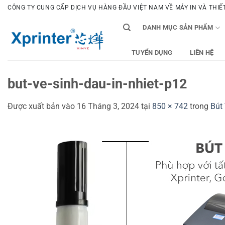
Bỏ
CÔNG TY CUNG CẤP DỊCH VỤ HÀNG ĐẦU VIỆT NAM VỀ MÁY IN VÀ THIẾT 
qua
DANH MỤC SẢN PHẨM
nội
dung
TUYỂN DỤNG
LIÊN HỆ
but-ve-sinh-dau-in-nhiet-p12
Được xuất bản vào
16 Tháng 3, 2024
tại
850 × 742
trong
Bút