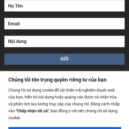
Chúng tôi tôn trọng quyền riêng tư của bạn
Chúng tôi sử dụng cookie để cải thiện trải nghiệm duyệt web
của bạn, hiển thị nội dung hoặc quảng cáo được cá nhân hóa
Công ty TNHH Nam Bình Xương - Số ĐKKD: 0108783483
và phân tích lưu lượng truy cập của chúng tôi. Bằng cách nhấp
cấp ngày 14/06/2019 bởi Sở Kế Hoạch và Đầu Tư Tp. Hà
Nội
vào
"Chấp nhận tất cả"
, bạn đồng ý với việc chúng tôi sử dụng
cookie.
Copyrights @2023 Nam Binh Xuong. All Rights Reserved