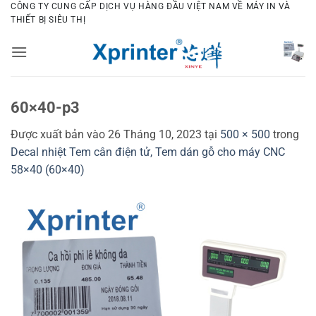
Bỏ
CÔNG TY CUNG CẤP DỊCH VỤ HÀNG ĐẦU VIỆT NAM VỀ MÁY IN VÀ
THIẾT BỊ SIÊU THỊ
qua
nội
dung
60×40-p3
Được xuất bản vào
26 Tháng 10, 2023
tại
500 × 500
trong
Decal nhiệt Tem cân điện tử, Tem dán gỗ cho máy CNC
58×40 (60×40)