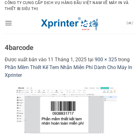
Bỏ
CÔNG TY CUNG CẤP DỊCH VỤ HÀNG ĐẦU VIỆT NAM VỀ MÁY IN VÀ
THIẾT BỊ SIÊU THỊ
qua
nội
dung
4barcode
Được xuất bản vào
11 Tháng 1, 2025
tại
900 × 325
trong
Phần Mềm Thiết Kế Tem Nhãn Miễn Phí Dành Cho Máy In
Xprinter