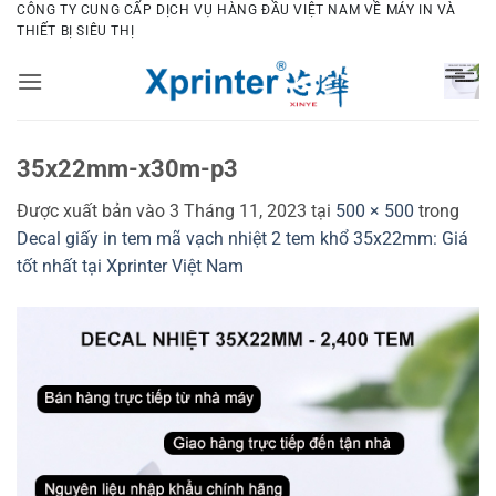
Bỏ
CÔNG TY CUNG CẤP DỊCH VỤ HÀNG ĐẦU VIỆT NAM VỀ MÁY IN VÀ
THIẾT BỊ SIÊU THỊ
qua
nội
dung
35x22mm-x30m-p3
Được xuất bản vào
3 Tháng 11, 2023
tại
500 × 500
trong
Decal giấy in tem mã vạch nhiệt 2 tem khổ 35x22mm: Giá
tốt nhất tại Xprinter Việt Nam