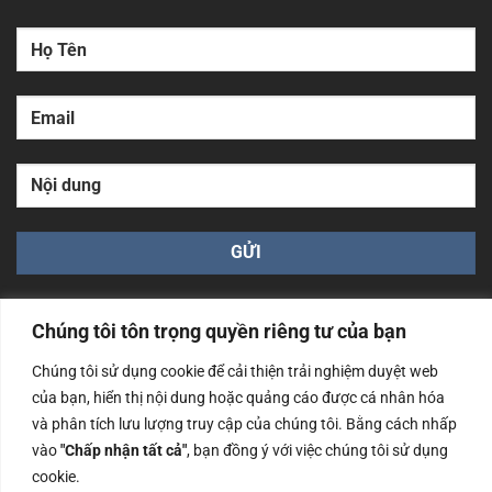
Chúng tôi tôn trọng quyền riêng tư của bạn
Chúng tôi sử dụng cookie để cải thiện trải nghiệm duyệt web
của bạn, hiển thị nội dung hoặc quảng cáo được cá nhân hóa
Công ty TNHH Nam Bình Xương - Số ĐKKD: 0108783483
và phân tích lưu lượng truy cập của chúng tôi. Bằng cách nhấp
cấp ngày 14/06/2019 bởi Sở Kế Hoạch và Đầu Tư Tp. Hà
Nội
vào
"Chấp nhận tất cả"
, bạn đồng ý với việc chúng tôi sử dụng
cookie.
Copyrights @2023 Nam Binh Xuong. All Rights Reserved