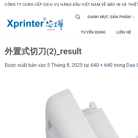
Bỏ
CÔNG TY CUNG CẤP DỊCH VỤ HÀNG ĐẦU VIỆT NAM VỀ MÁY IN VÀ THIẾT 
qua
DANH MỤC SẢN PHẨM
nội
dung
TUYỂN DỤNG
LIÊN HỆ
外置式切刀(2)_result
Được xuất bản vào
5 Tháng 8, 2025
tại
640 × 640
trong
Dao C