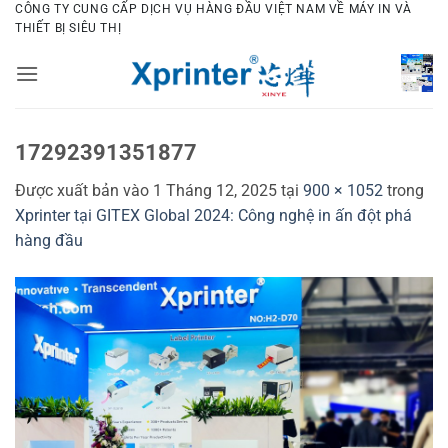
Bỏ
CÔNG TY CUNG CẤP DỊCH VỤ HÀNG ĐẦU VIỆT NAM VỀ MÁY IN VÀ
THIẾT BỊ SIÊU THỊ
qua
nội
dung
17292391351877
Được xuất bản vào
1 Tháng 12, 2025
tại
900 × 1052
trong
Xprinter tại GITEX Global 2024: Công nghệ in ấn đột phá
hàng đầu