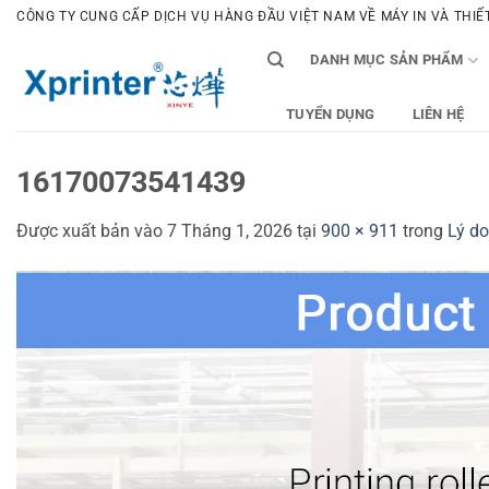
Bỏ
CÔNG TY CUNG CẤP DỊCH VỤ HÀNG ĐẦU VIỆT NAM VỀ MÁY IN VÀ THIẾT 
qua
DANH MỤC SẢN PHẨM
nội
dung
TUYỂN DỤNG
LIÊN HỆ
16170073541439
Được xuất bản vào
7 Tháng 1, 2026
tại
900 × 911
trong
Lý d