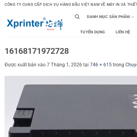
Bỏ
CÔNG TY CUNG CẤP DỊCH VỤ HÀNG ĐẦU VIỆT NAM VỀ MÁY IN VÀ THIẾT 
qua
DANH MỤC SẢN PHẨM
nội
dung
TUYỂN DỤNG
LIÊN HỆ
16168171972728
Được xuất bản vào
7 Tháng 1, 2026
tại
746 × 615
trong
Chuy