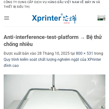
Bỏ
CÔNG TY CUNG CẤP DỊCH VỤ HÀNG ĐẦU VIỆT NAM VỀ MÁY IN VÀ
THIẾT BỊ SIÊU THỊ
qua
nội
dung
Anti-interference-test-platform → Bệ thử
chống nhiễu
Được xuất bản vào
28 Tháng 10, 2025
tại
800 × 531
trong
Quy trình kiểm soát chất lượng nghiêm ngặt của XPrinter
đỉnh cao