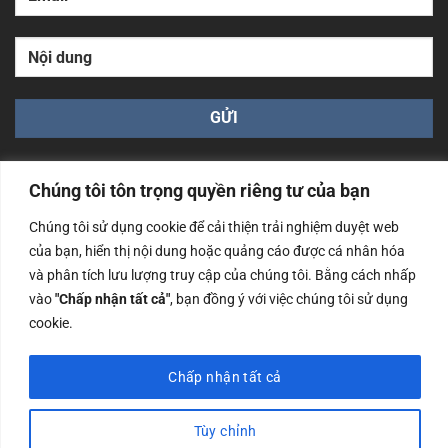
Chúng tôi tôn trọng quyền riêng tư của bạn
Chúng tôi sử dụng cookie để cải thiện trải nghiệm duyệt web
của bạn, hiển thị nội dung hoặc quảng cáo được cá nhân hóa
Công ty TNHH Nam Bình Xương - Số ĐKKD: 0108783483
và phân tích lưu lượng truy cập của chúng tôi. Bằng cách nhấp
cấp ngày 14/06/2019 bởi Sở Kế Hoạch và Đầu Tư Tp. Hà
Nội
vào
"Chấp nhận tất cả"
, bạn đồng ý với việc chúng tôi sử dụng
cookie.
Copyrights @2023 Nam Binh Xuong. All Rights Reserved
Chấp nhận tất cả
Tùy chỉnh