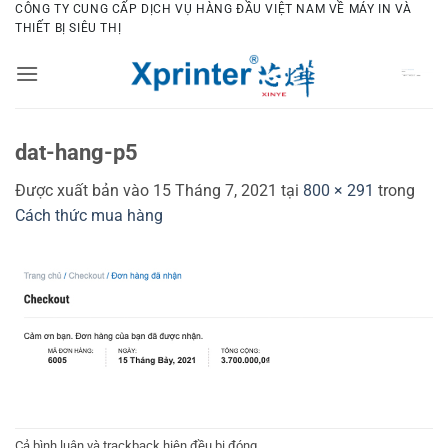
Bỏ
CÔNG TY CUNG CẤP DỊCH VỤ HÀNG ĐẦU VIỆT NAM VỀ MÁY IN VÀ
THIẾT BỊ SIÊU THỊ
qua
nội
dung
dat-hang-p5
Được xuất bản vào
15 Tháng 7, 2021
tại
800 × 291
trong
Cách thức mua hàng
Cả bình luận và trackback hiện đều bị đóng.